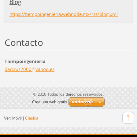
Blog
https://tiempoingenieria.webnode.mx/rss/blog.xml
Contacto
Tiempoingenieria
darcruz2
000@yaho
o.es
© 2010 Todos los derechos reservados.
Crea una web gratis
Ver:
Móvil
|
Clásica